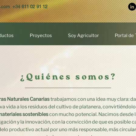
s.com
+34 611 02 91 12
ductos
Proyectos
Soy Agricultor
Portal de
¿Quiénes somos?
ras Naturales Canarias
trabajamos con una idea muy clara: da
va vida a los residuos del cultivo de platanera, convirtiéndolo
ateriales sostenibles
con mucho potencial. Nacimos desde 
igación y la innovación, con la convicción de que es posible 
elo productivo actual por uno más responsable, más circula