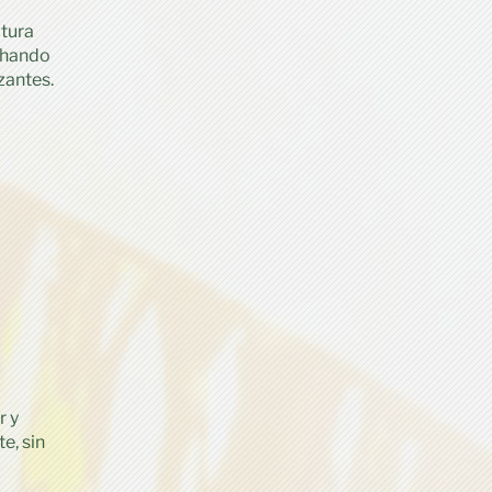
ltura
chando
zantes.
r y
e, sin