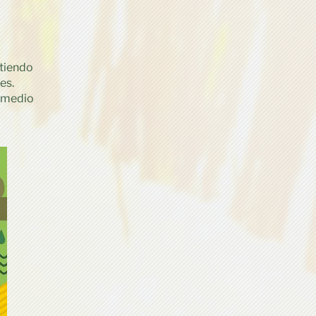
rtiendo
es.
l medio