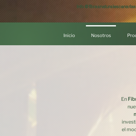
Info@fibrasnaturalescanaria
Inicio
Nosotros
Pro
En
Fib
nue
m
invest
el mod