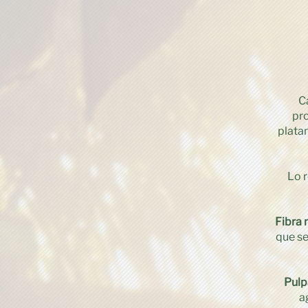
C
pro
plata
Lo 
Fibra 
que se
Pulp
a