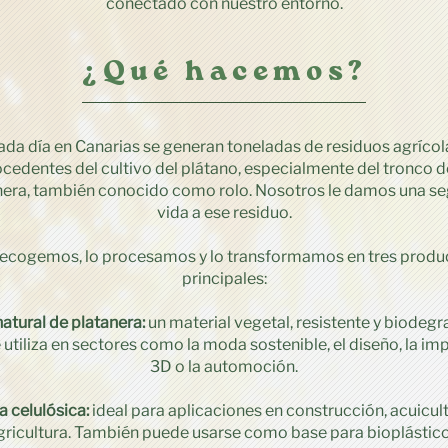
conectado con nuestro entorno.
¿Qué hacemos?
ada día en Canarias se generan toneladas de residuos agrícol
cedentes del cultivo del plátano, especialmente del tronco d
nera, también conocido como rolo. Nosotros le damos una s
vida a ese residuo.
recogemos, lo procesamos y lo transformamos en tres produ
principales:
natural de platanera:
un material vegetal, resistente y biodegr
 utiliza en sectores como la moda sostenible, el diseño, la im
3D o la automoción.
a celulósica:
ideal para aplicaciones en construcción, acuicult
gricultura. También puede usarse como base para bioplástico