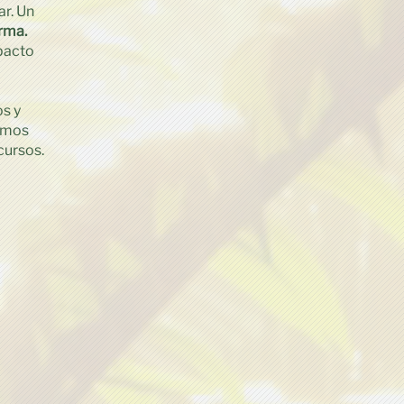
ar. Un
rma.
pacto
os y
cimos
cursos.