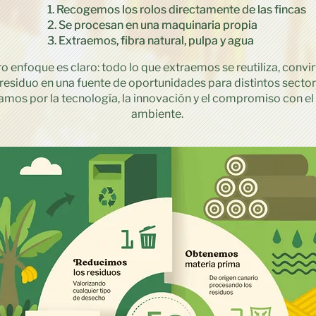
1. Recogemos los rolos directamente de las fincas
1. Recogemos los rolos directamente de las fincas
2. Se procesan en una maquinaria propia
2. Se procesan en una maquinaria propia
3. Extraemos, fibra natural, pulpa y agua
3. Extraemos, fibra natural, pulpa y agua
o enfoque es claro: todo lo que extraemos se reutiliza, convi
 residuo en una fuente de oportunidades para distintos sector
mos por la tecnología, la innovación y el compromiso con e
ambiente.