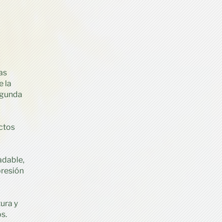
as
e la
egunda
ctos
adable,
presión
ura y
s.