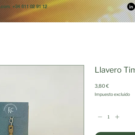
s.com
+34 611 02 91 12
Llavero Ti
Precio
3,80 €
Impuesto excluido
Cantidad
*