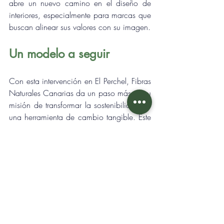
abre un nuevo camino en el diseño de 
interiores, especialmente para marcas que 
buscan alinear sus valores con su imagen.
Un modelo a seguir
Con esta intervención en El Perchel, Fibras 
Naturales Canarias da un paso más en su 
misión de transformar la sostenibilidad en 
una herramienta de cambio tangible. Este 
tipo de acciones no solo inspiran a otras 
empresas a innovar, sino que también 
educan al consumidor, que cada vez 
valora más los productos y espacios que 
respetan el entorno.
Apostar por materiales naturales, procesos 
locales y diseño consciente es ya una 