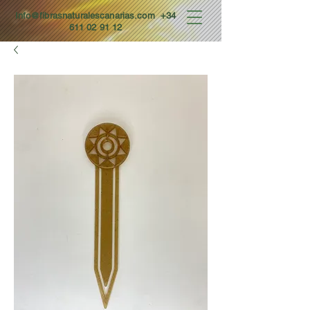
Info@fibrasnaturalescanarias.com
+34
611 02 91 12