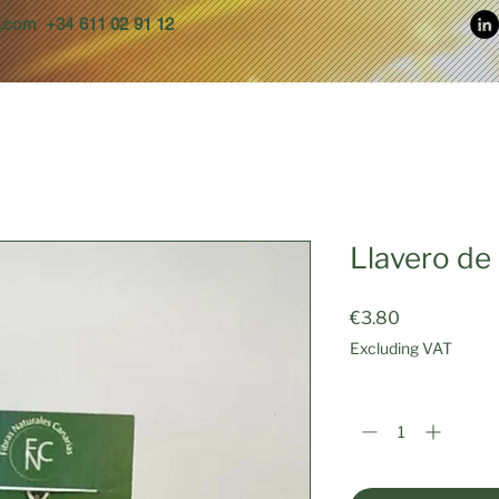
s.com
+34 611 02 91 12
Llavero de
Price
€3.80
Excluding VAT
Quantity
*