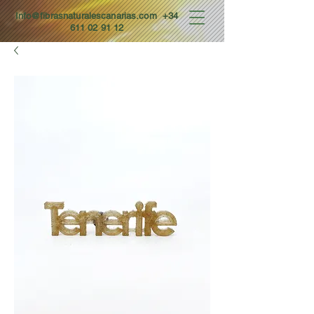
Info@fibrasnaturalescanarias.com
+34
611 02 91 12